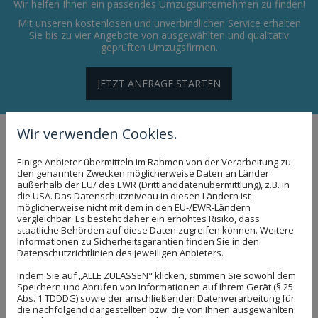
Wir helfen Ihnen ein passendes Umzugsunternehmen zu finden!
Mit unseren kostenlosen und unverbindlichen Service erhalten
Sie bis zu vier Angebote von ausgewählten und qualitativ
geprüften Umzugsfirmen.
JETZT ANFRAGE STARTEN
IHR PARTNER FÜR DEN UMZUGSFIRMEN
Wir verwenden Cookies.
VERGLEICH IN SCHKOPAU BEI HALLE
Einige Anbieter übermitteln im Rahmen von der Verarbeitung zu
SCHNELL GEFUNDEN - PROFESSIONELLE
den genannten Zwecken möglicherweise Daten an Länder
UMZUGSFIRMEN IM PREISVERGLEICH!
außerhalb der EU/ des EWR (Drittlanddatenübermittlung), z.B. in
die USA. Das Datenschutzniveau in diesen Ländern ist
Was kostet mein Umzug mit einer Möbelspedition von Punkt
möglicherweise nicht mit dem in den EU-/EWR-Ländern
vergleichbar. Es besteht daher ein erhöhtes Risiko, dass
A nach Punkt B? Wie finde ich eine Spedition, die seriös und
staatliche Behörden auf diese Daten zugreifen können. Weitere
zuverlässig arbeitet? Was gehört zum Service eines
Informationen zu Sicherheitsgarantien finden Sie in den
zeitgemäßen Umzugsunternehmens? Dieses sind
Datenschutzrichtlinien des jeweiligen Anbieters.
entscheidende Fragen: Antworten darauf finden sie hier!
Indem Sie auf „ALLE ZULASSEN" klicken, stimmen Sie sowohl dem
Speichern und Abrufen von Informationen auf Ihrem Gerät (§ 25
Unser Service ist für Sie kostenlos und unverbindlich! Sie
Abs. 1 TDDDG) sowie der anschließenden Datenverarbeitung für
erhalten von uns bis zu vier Angebote von ausgewählten und
die nachfolgend dargestellten bzw. die von Ihnen ausgewählten